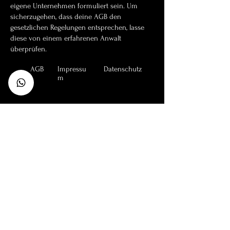
eigene Unternehmen formuliert sein. Um
sicherzugehen, dass deine AGB den
gesetzlichen Regelungen entsprechen, lasse
diese von einem erfahrenen Anwalt
überprüfen.
AGB
Impressu
Datenschutz
m
Instagram
© 2023 Tamara Rancetti Fotografie
Link
Im Einsatz für...